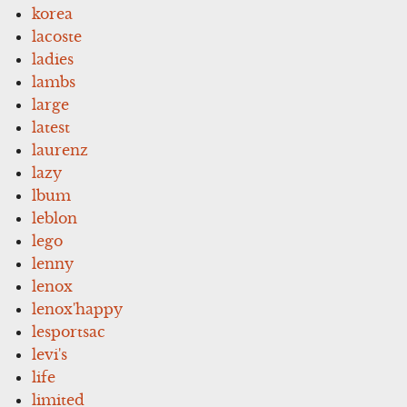
korea
lacoste
ladies
lambs
large
latest
laurenz
lazy
lbum
leblon
lego
lenny
lenox
lenox'happy
lesportsac
levi's
life
limited