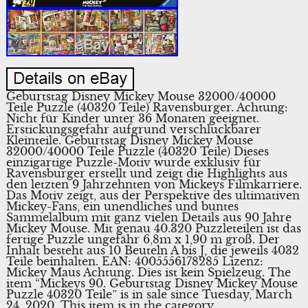
Geburtstag Disney Mickey Mouse 32000/40000
Teile Puzzle (40320 Teile) Ravensburger. Achtung:
Nicht für Kinder unter 36 Monaten geeignet.
Erstickungsgefahr aufgrund verschluckbarer
Kleinteile. Geburtstag Disney Mickey Mouse
32000/40000 Teile Puzzle (40320 Teile) Dieses
einzigartige Puzzle-Motiv wurde exklusiv für
Ravensburger erstellt und zeigt die Highlights aus
den letzten 9 Jahrzehnten von Mickeys Filmkarriere.
Das Motiv zeigt, aus der Perspektive des ultimativen
Mickey-Fans, ein unendliches und buntes
Sammelalbum mit ganz vielen Details aus 90 Jahre
Mickey Mouse. Mit genau 40.320 Puzzleteilen ist das
fertige Puzzle ungefähr 6,8m x 1,90 m groß. Der
Inhalt besteht aus 10 Beuteln A bis J, die jeweils 4032
Teile beinhalten. EAN: 4005556178285 Lizenz:
Mickey Maus Achtung. Dies ist kein Spielzeug. The
item “Mickeys 90. Geburtstag Disney Mickey Mouse
Puzzle 40320 Teile” is in sale since Tuesday, March
24, 2020. This item is in the category