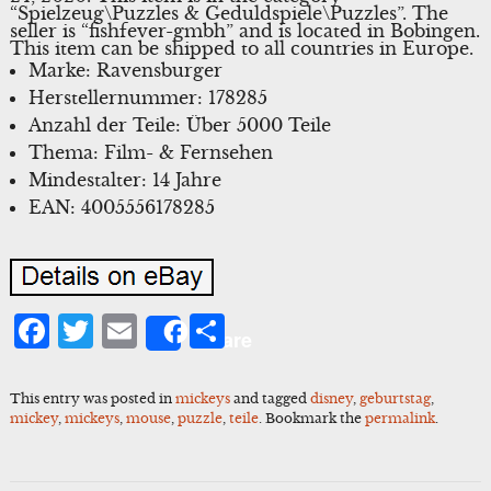
“Spielzeug\Puzzles & Geduldspiele\Puzzles”. The
seller is “fishfever-gmbh” and is located in Bobingen.
This item can be shipped to all countries in Europe.
Marke: Ravensburger
Herstellernummer: 178285
Anzahl der Teile: Über 5000 Teile
Thema: Film- & Fernsehen
Mindestalter: 14 Jahre
EAN: 4005556178285
Facebook
Twitter
Email
Share
Share
This entry was posted in
mickeys
and tagged
disney
,
geburtstag
,
mickey
,
mickeys
,
mouse
,
puzzle
,
teile
. Bookmark the
permalink
.