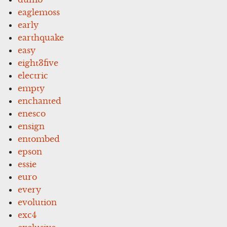
eaglemoss
early
earthquake
easy
eight3five
electric
empty
enchanted
enesco
ensign
entombed
epson
essie
euro
every
evolution
exc4