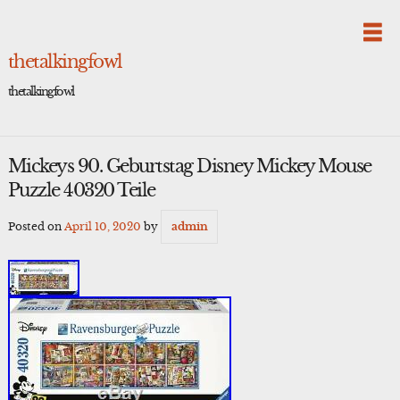
Skip
to
content
thetalkingfowl
thetalkingfowl
Mickeys 90. Geburtstag Disney Mickey Mouse
Puzzle 40320 Teile
Posted on
April 10, 2020
by
admin