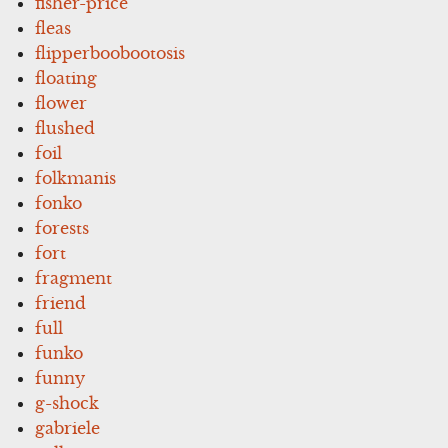
fisher-price
fleas
flipperboobootosis
floating
flower
flushed
foil
folkmanis
fonko
forests
fort
fragment
friend
full
funko
funny
g-shock
gabriele