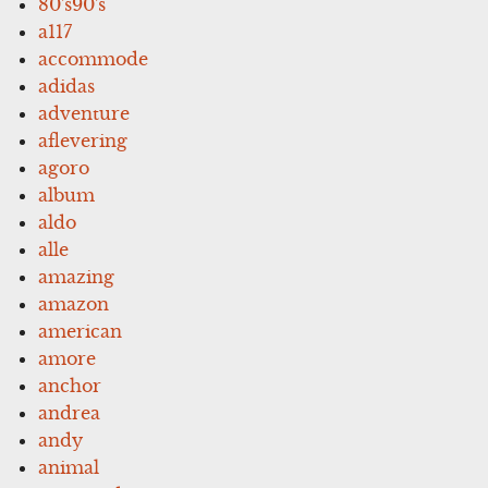
80's90's
a117
accommode
adidas
adventure
aflevering
agoro
album
aldo
alle
amazing
amazon
american
amore
anchor
andrea
andy
animal