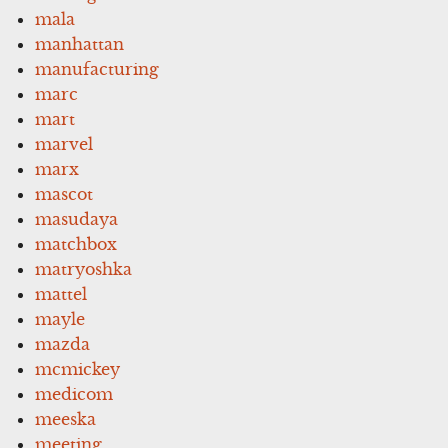
mala
manhattan
manufacturing
marc
mart
marvel
marx
mascot
masudaya
matchbox
matryoshka
mattel
mayle
mazda
mcmickey
medicom
meeska
meeting