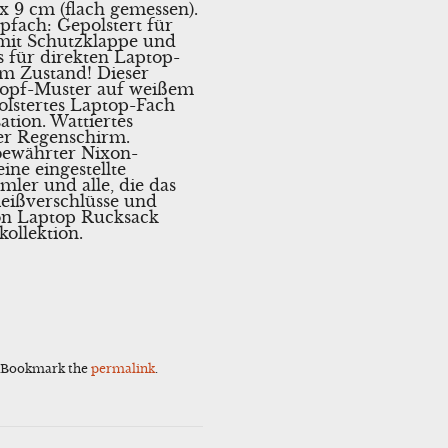
x 9 cm (flach gemessen).
pfach: Gepolstert für
 mit Schutzklappe und
s für direkten Laptop-
em Zustand! Dieser
 Kopf-Muster auf weißem
olstertes Laptop-Fach
ation. Wattiertes
der Regenschirm.
 bewährter Nixon-
ine eingestellte
ler und alle, die das
Reißverschlüsse und
ion Laptop Rucksack
ollektion.
. Bookmark the
permalink
.