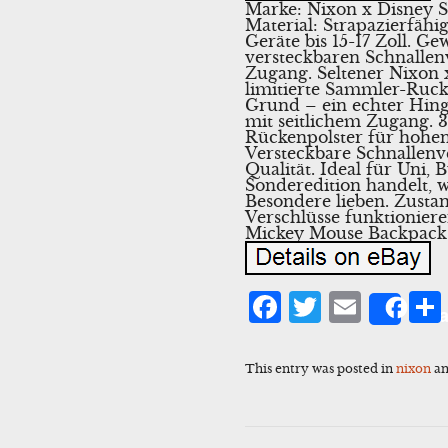
Marke: Nixon x Disney So
Material: Strapazierfäh
Geräte bis 15-17 Zoll. G
versteckbaren Schnallenv
Zugang. Seltener Nixon 
limitierte Sammler-Ruck
Grund – ein echter Hing
mit seitlichem Zugang. 3
Rückenpolster für hohen
Versteckbare Schnallenv
Qualität. Ideal für Uni, 
Sonderedition handelt, w
Besondere lieben. Zusta
Verschlüsse funktionier
Mickey Mouse Backpack 
Facebook
Twitter
Emai
Sha
This entry was posted in
nixon
an