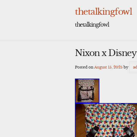
Skip
to
thetalkingfowl
content
thetalkingfowl
Nixon x Disney
Posted on
August 15, 2025
by
a