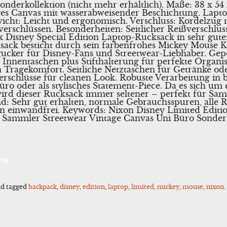
nderkollektion (nicht mehr erhältlich). Maße: 38 x 54 
iges Canvas mit wasserabweisender Beschichtung. Lapto
ewicht: Leicht und ergonomisch. Verschluss: Kordelzug
erschlüssen. Besonderheiten: Seitlicher Reißverschlus
x Disney Special Edition Laptop-Rucksack in sehr gut
sack besticht durch sein farbenfrohes Mickey Mouse
ucker für Disney-Fans und Streetwear-Liebhaber. Gep
 Innentaschen plus Stifthalterung für perfekte Organis
 Tragekomfort. Seitliche Netztaschen für Getränke o
erschlüsse für cleanen Look. Robuste Verarbeitung in
Büro oder als stylisches Statement-Piece. Da es sich um e
ird dieser Rucksack immer seltener – perfekt für Samm
nd: Sehr gut erhalten, normale Gebrauchsspuren, alle 
en einwandfrei. Keywords: Nixon Disney Limited Edit
Sammler Streetwear Vintage Canvas Uni Büro Sonderk
l
Share
re
d tagged
backpack
,
disney
,
edition
,
laptop
,
limited
,
mickey
,
mouse
,
nixon